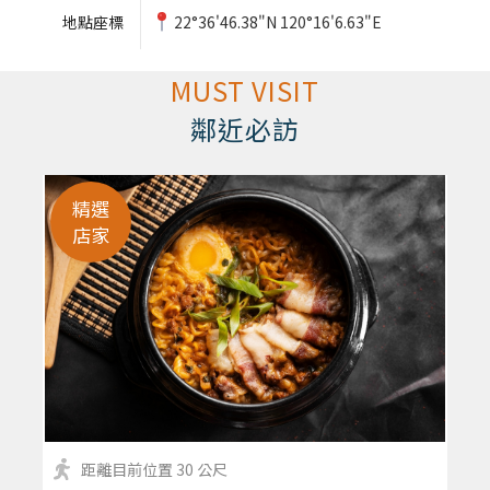
地點座標
22°36'46.38"N 120°16'6.63"E
MUST VISIT
鄰近必訪
精選
店家
距離目前位置 30 公尺