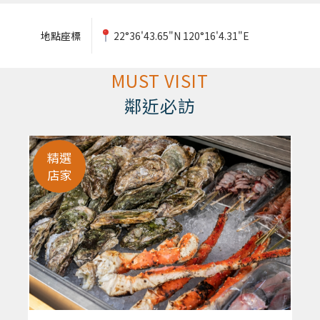
地點座標
22°36'43.65"N 120°16'4.31"E
MUST VISIT
鄰近必訪
精選
店家