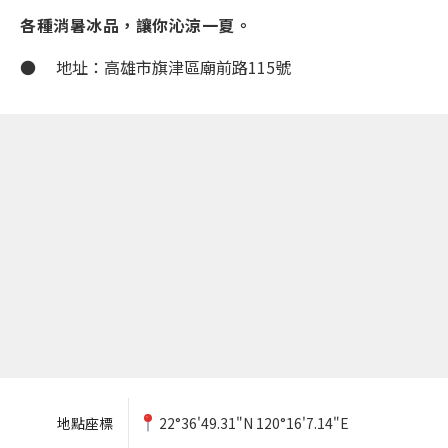
各種消暑冰品，讓你沁涼一夏。
● 地址：高雄市旗津區廟前路115號
地點座標
22°36'49.31"N 120°16'7.14"E