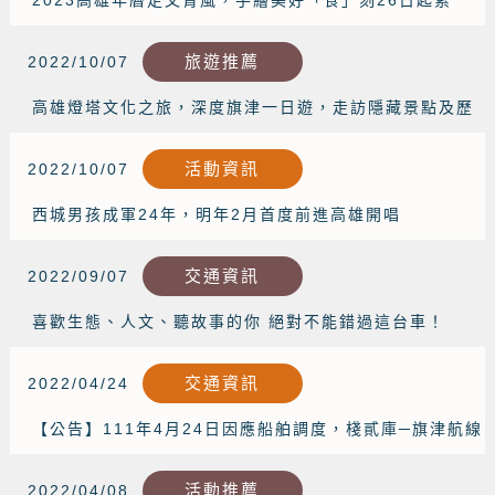
2023高雄年曆走文青風，手繪美好「食」刻26日起索
取
旅遊推薦
2022/10/07
高雄燈塔文化之旅，深度旗津一日遊，走訪隱藏景點及歷
史痕跡
活動資訊
2022/10/07
西城男孩成軍24年，明年2月首度前進高雄開唱
交通資訊
2022/09/07
喜歡生態、人文、聽故事的你 絕對不能錯過這台車！
交通資訊
2022/04/24
【公告】111年4月24日因應船舶調度，棧貳庫─旗津航線
營運時間調整
活動推薦
2022/04/08