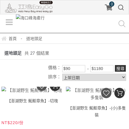
0
-
首頁
道地頭足
道地頭足
共
27
個結果
價格：
排序：
【澎湖野生 鮖鮔章魚】-切塊
【澎湖野生 鮖鮔章魚】-(小)多隻
裝
NT$220/份