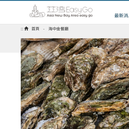
最新消
:::
首頁
海中金餐廳
-