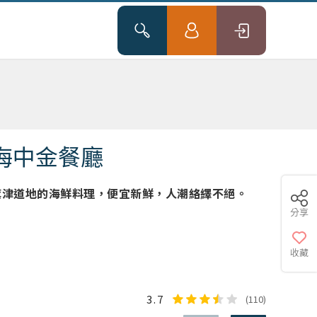
海中金餐廳
旗津道地的海鮮料理，便宜新鮮，人潮絡繹不絕。
分享
收藏
3.7
(110)