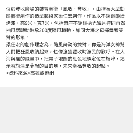
位於豐收廣場的裝置藝術「風收．豐收」，由擅長大型動
態藝術創作的造型藝術家梁任宏創作，作品以不銹鋼鍛造
烤漆，高9米、寬7米，包括兩座不銹鋼拋光鱗片連同自然
抽風器轉動軸承360度隨風轉動，如同大海之母揮舞著雙
臂的形象。
梁任宏的創作理念為，隨風舞動的雙臂，像是海洋女神幫
人們把狂風收納起來，也像漁獲豐收時漁民的歡呼。在大
海與風的能量中，把電子地圖的紅色地標定位在旗津，揭
示著旗津是夢想的目的地，未來幸福豐收的起點。
<資料來源>高雄旅遊網