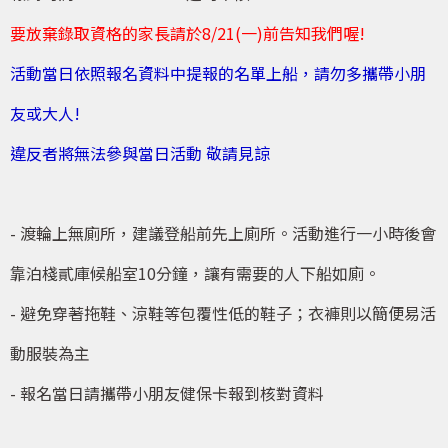
要放棄錄取資格的家長請於8/21(一)前告知我們喔!
活動當日依照報名資料中提報的名單上船，請勿多攜帶小朋
友或大人!
違反者將無法參與當日活動 敬請見諒
- 渡輪上無廁所，建議登船前先上廁所。活動進行一小時後會
靠泊棧貳庫候船室10分鐘，讓有需要的人下船如廁。
- 避免穿著拖鞋、涼鞋等包覆性低的鞋子；衣褲則以簡便易活
動服裝為主
- 報名當日請攜帶小朋友健保卡報到核對資料