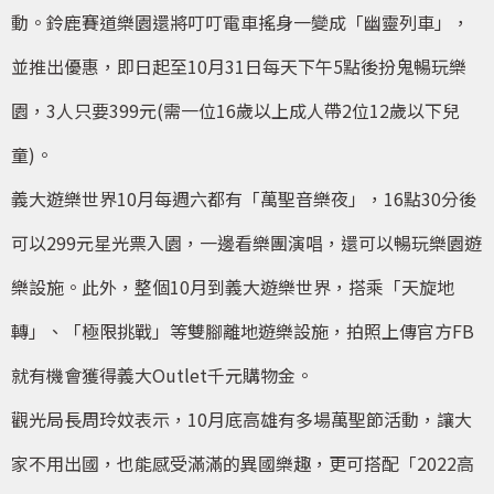
動。鈴鹿賽道樂園還將叮叮電車搖身一變成「幽靈列車」，
並推出優惠，即日起至10月31日每天下午5點後扮鬼暢玩樂
園，3人只要399元(需一位16歲以上成人帶2位12歲以下兒
童)。
義大遊樂世界10月每週六都有「萬聖音樂夜」，16點30分後
可以299元星光票入園，一邊看樂團演唱，還可以暢玩樂園遊
樂設施。此外，整個10月到義大遊樂世界，搭乘「天旋地
轉」、「極限挑戰」等雙腳離地遊樂設施，拍照上傳官方FB
就有機會獲得義大Outlet千元購物金。
觀光局長周玲妏表示，10月底高雄有多場萬聖節活動，讓大
家不用出國，也能感受滿滿的異國樂趣，更可搭配「2022高