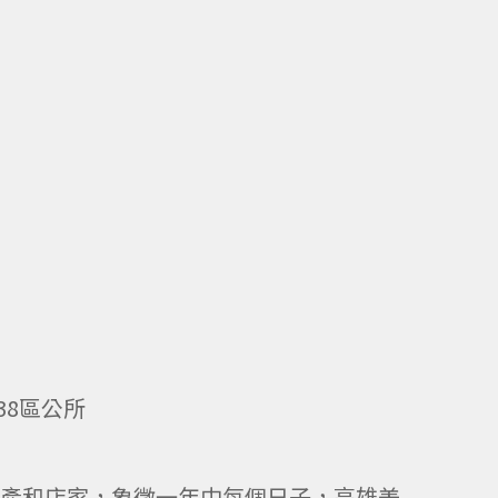
38區公所
物產和店家，象徵一年中每個日子，高雄美