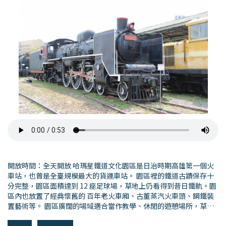
開放時間：全天開放 哈瑪星鐵道文化園區是日治時期高雄第一個火
車站，也曾是全臺規模最大的貨運車站。 園區裡的鐵道古蹟保存十
分完整，園區面積達到 12 座足球場，草地上仍看得到昔日鐵軌。園
區內也放置了經典懷舊的 百年老火車廂、古董蒸汽火車頭、鋼鐵裝
置藝術等。 園區廣闊的場域適合當作教學、休閒的遊憩場所，草地
上大型的旅行箱、留聲機等鐵雕藝術品，以及充滿歷史氣息的老火