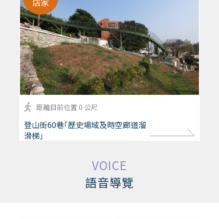
店家
距離目前位置 0 公尺
more
登山街60巷｢歷史場域及時空廊道溜
滑梯｣
VOICE
語音導覽