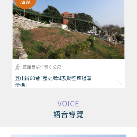
店家
距離目前位置 0 公尺
more
登山街60巷｢歷史場域及時空廊道溜
滑梯｣
VOICE
語音導覽