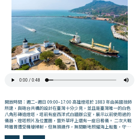
開放時間：週二–週日 09:00–17:00 高雄燈塔於 1883 年由英國技師
所建，與砲台共構的設計在臺灣十分少見，並且是臺灣唯一的白色
八角形磚造燈塔，塔前有座西洋式白牆辦公室，展示以前使用過的
儀器、燈塔照片及位置圖，窗外草坪上還有一座日晷儀。 二次大戰
時雖曾遭受機槍掃射，但無損運作，無間斷地照耀海上船隻，守護
通行安全，歷史意義非凡。