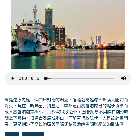
高雄港原先是一個四周封閉的潟湖，但隨著高雄港不斷擴大開闢而
消失。現在「哈瑪星」與鹽埕一帶都是由高雄港挖出的泥沙填築而
成。高雄港潮差極小平均約 49-88 公分，因此船隻不用趕在潮汐時
間上下貨物，很適合發展成港口，而隨著行政院新十大建設計畫開
展，更是創造了高雄港區與國際連結及活絡空間與產業的最佳條
件，藉由興建音樂廳和展演空間等，提升了南部地區流行音樂國際