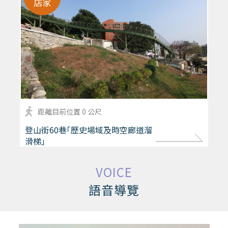
店家
距離目前位置 0 公尺
more
登山街60巷｢歷史場域及時空廊道溜
滑梯｣
VOICE
語音導覽