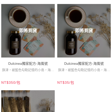
味，歷年來都是高人氣選擇！
即將到貨
即將到貨
Dulcinea獨家配方-海風號
Dulcinea獨家配方-海風號
旗津，被藍色勾勒記憶的小島，海風
旗津，被藍色勾勒記憶的小島，海風
輕拂，微鹹的空氣描繪了小島的日
輕拂，微鹹的空氣描繪了小島的日
NT$350/包
NT$35/包
常，一來一往的浪潮拼湊了生活。你
常，一來一往的浪潮拼湊了生活。你
說，每個城市有她專屬的味道，我
說，每個城市有她專屬的味道，我
想，是在落日迷醉的岸邊輕哼大海旋
想，是在落日迷醉的岸邊輕哼大海旋
律，那樣的味道吧！
律，那樣的味道吧！