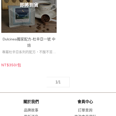
即將到貨
Dulcinea獨家配方-杜辛亞一號 中
焙
專屬杜辛亞系列的配方，不酸不苦，
口感均衡，濃郁的堅果甜感，無論是
NT$350/包
黑咖啡或加牛奶都能展現不同的風
味，歷年來都是高人氣選擇！
1/1
關於我們
會員中心
品牌故事
訂單查詢