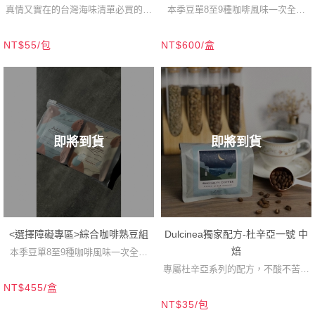
真情又實在的台灣海味清單必買的那
本季豆單8至9種咖啡風味一次全喝
一種
到！
NT$55/包
NT$600/盒
即將到貨
即將到貨
<選擇障礙專區>綜合咖啡熟豆組
Dulcinea獨家配方-杜辛亞一號 中
焙
本季豆單8至9種咖啡風味一次全喝
專屬杜辛亞系列的配方，不酸不苦，
到！
NT$455/盒
口感均衡，濃郁的堅果甜感，無論是
NT$35/包
黑咖啡或加牛奶都能展現不同的風