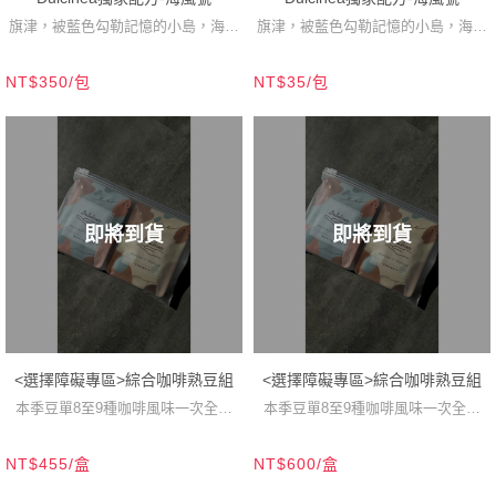
旗津，被藍色勾勒記憶的小島，海風
旗津，被藍色勾勒記憶的小島，海風
輕拂，微鹹的空氣描繪了小島的日
輕拂，微鹹的空氣描繪了小島的日
NT$350/包
NT$35/包
常，一來一往的浪潮拼湊了生活。你
常，一來一往的浪潮拼湊了生活。你
說，每個城市有她專屬的味道，我
說，每個城市有她專屬的味道，我
想，是在落日迷醉的岸邊輕哼大海旋
想，是在落日迷醉的岸邊輕哼大海旋
律，那樣的味道吧！
律，那樣的味道吧！
即將到貨
即將到貨
<選擇障礙專區>綜合咖啡熟豆組
<選擇障礙專區>綜合咖啡熟豆組
本季豆單8至9種咖啡風味一次全喝
本季豆單8至9種咖啡風味一次全喝
到！
到！
NT$455/盒
NT$600/盒