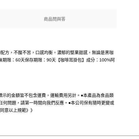
商品問與答
系列的配方，不酸不苦，口感均衡，濃郁的堅果甜感，無論是黑咖
期限：60天保存期限：90天【咖啡耳掛包】成分：100%阿
單標示的金額皆不包含運費，運輸費用另計。●本產品為食品類
有任何問題，請第一時間向我們反應。●本公司保有隨時更變或
示同意以上規範》》