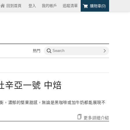
回到首頁
/
登入
我的帳戶
追蹤清單
購物車(
0
)
熱門
方-杜辛亞一號 中焙
衡，濃郁的堅果甜感，無論是黑咖啡或加牛奶都能展現不
更多詳細介紹