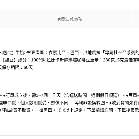
購買注意事項
辛亞一號 <適合加牛奶>生豆產區：衣索比亞、巴西、瓜地馬拉「專屬杜辛亞
熟豆】成分：100%阿拉比卡新鮮烘焙咖啡豆重量：230克±5克最佳賞味
天保存期限：60天
。●訂單成立後，需3~7個工作天（含運送時間，遇例假日順延）。●豆
味口感、個人飲用感受、想像不同.....等均非退換範圍。●收到貨物如
負評&故意不取貨，一律黑單。《《以上規定，下單前請詳閱，下單後表