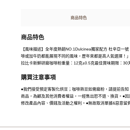
商品特色
商品特色
【風味描述】全年度熱銷NO.1Dulcinea獨家配方 杜
啡或加牛奶都能展現不同的風味，歷年來都是高人氣選擇！」【
拉比卡新鮮研磨咖啡粉重量：12克±0.5克最佳賞味期限：30
購買注意事項
●我們接受預定客製化烘豆；咖啡熟豆如需磨粉，請提前告知
商品，為顧及其他消費者權益，一經售出恕不退、換貨。●因風
修改產品內容、價錢及活動之權利。●無故取消單據&惡意留