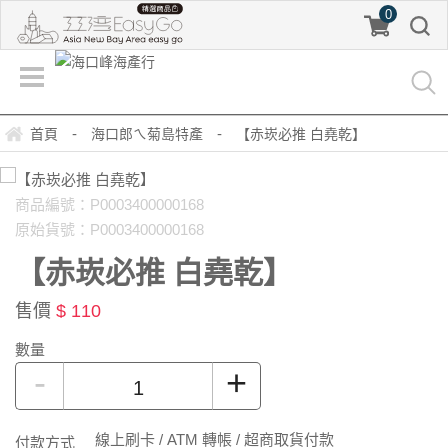
0
-
-
首頁
海口郎ㄟ菊島特產
【赤崁必推 白堯乾】
商品編號：P0003400000168
原始貨號：P0003400000168
【赤崁必推 白堯乾】
售價
$ 110
數量
-
+
線上刷卡 / ATM 轉帳 / 超商取貨付款
付款方式